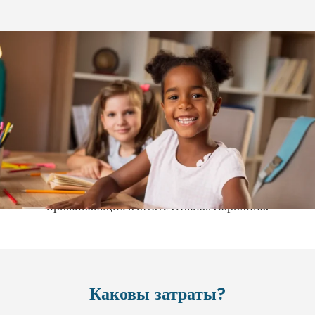
Главная
>
Как записаться
>
Как это работает
>
Начальная школа
Кто может принять участие?
Начальная программа Cyber Academy of South
Carolina (CASC) рассчитана на учащихся классов K-5,
проживающих в штате Южная Каролина.
Каковы затраты?